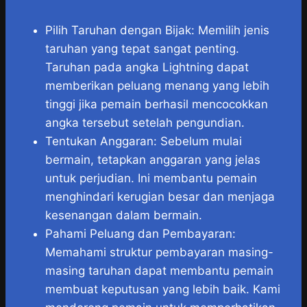
Pilih Taruhan dengan Bijak: Memilih jenis
taruhan yang tepat sangat penting.
Taruhan pada angka Lightning dapat
memberikan peluang menang yang lebih
tinggi jika pemain berhasil mencocokkan
angka tersebut setelah pengundian.
Tentukan Anggaran: Sebelum mulai
bermain, tetapkan anggaran yang jelas
untuk perjudian. Ini membantu pemain
menghindari kerugian besar dan menjaga
kesenangan dalam bermain.
Pahami Peluang dan Pembayaran:
Memahami struktur pembayaran masing-
masing taruhan dapat membantu pemain
membuat keputusan yang lebih baik. Kami