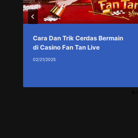
Cara Dan Trik Cerdas Bermain
di Casino Fan Tan Live
02/21/2025