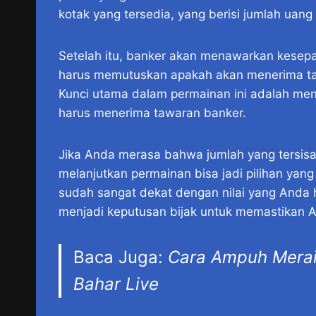
kotak yang tersedia, yang berisi jumlah uan
Setelah itu, banker akan menawarkan kesep
harus memutuskan apakah akan menerima ta
Kunci utama dalam permainan ini adalah men
harus menerima tawaran banker.
Jika Anda merasa bahwa jumlah yang tersisa
melanjutkan permainan bisa jadi pilihan ya
sudah sangat dekat dengan nilai yang Anda 
menjadi keputusan bijak untuk memastikan A
Baca Juga:
Cara Ampuh Merai
Bahar Live