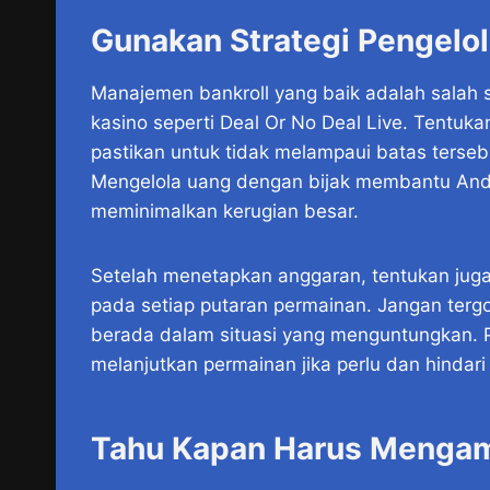
Gunakan Strategi Pengelol
Manajemen bankroll yang baik adalah salah s
kasino seperti Deal Or No Deal Live. Tentuk
pastikan untuk tidak melampaui batas terse
Mengelola uang dengan bijak membantu Anda
meminimalkan kerugian besar.
Setelah menetapkan anggaran, tentukan jug
pada setiap putaran permainan. Jangan terg
berada dalam situasi yang menguntungkan. P
melanjutkan permainan jika perlu dan hindar
Tahu Kapan Harus Mengam