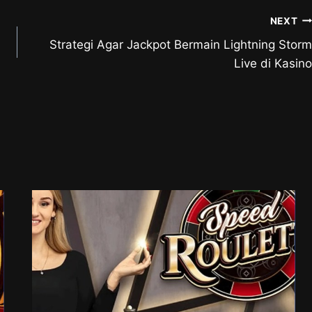
NEXT
Strategi Agar Jackpot Bermain Lightning Storm
Live di Kasino