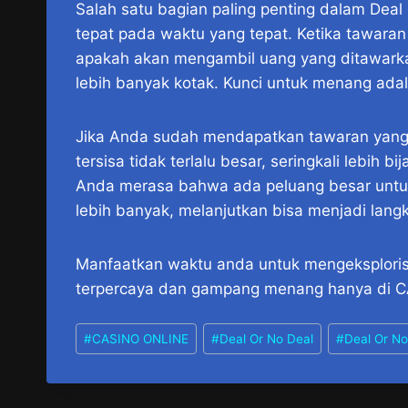
Salah satu bagian paling penting dalam Dea
tepat pada waktu yang tepat. Ketika tawara
apakah akan mengambil uang yang ditawark
lebih banyak kotak. Kunci untuk menang ada
Jika Anda sudah mendapatkan tawaran yang 
tersisa tidak terlalu besar, seringkali lebih 
Anda merasa bahwa ada peluang besar unt
lebih banyak, melanjutkan bisa menjadi lan
Manfaatkan waktu anda untuk mengeksplorisa
terpercaya dan gampang menang hanya di
C
Post
#
CASINO ONLINE
#
Deal Or No Deal
#
Deal Or No
Tags: