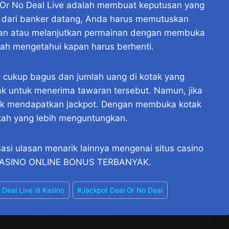
l Or No Deal Live adalah membuat keputusan yang
n dari banker datang, Anda harus memutuskan
an atau melanjutkan permainan dengan membuka
lah mengetahui kapan harus berhenti.
cukup bagus dan jumlah uang di kotak yang
bijak untuk menerima tawaran tersebut. Namun, jika
uk mendapatkan jackpot. Dengan membuka kotak
gkah yang lebih menguntungkan.
si ulasan menarik lainnya mengenai situs casino
ASINO ONLINE BONUS TERBANYAK
.
 Deal Live di Kasino
#
Jackpot Deal Or No Deal