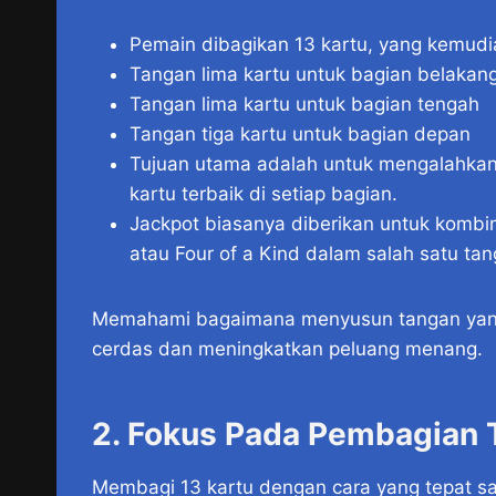
Pemain dibagikan 13 kartu, yang kemudia
Tangan lima kartu untuk bagian belakan
Tangan lima kartu untuk bagian tengah
Tangan tiga kartu untuk bagian depan
Tujuan utama adalah untuk mengalahkan
kartu terbaik di setiap bagian.
Jackpot biasanya diberikan untuk kombinas
atau Four of a Kind dalam salah satu tan
Memahami bagaimana menyusun tangan yang 
cerdas dan meningkatkan peluang menang.
2. Fokus Pada Pembagian 
Membagi 13 kartu dengan cara yang tepat sa