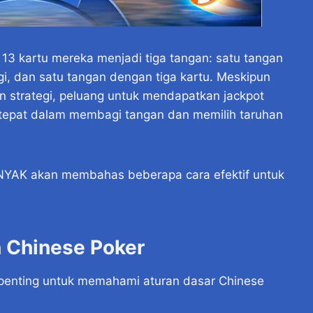
13 kartu mereka menjadi tiga tangan: satu tangan
gi, dan satu tangan dengan tiga kartu. Meskipun
n strategi, peluang untuk mendapatkan jackpot
 tepat dalam membagi tangan dan memilih taruhan
NYAK
akan membahas beberapa cara efektif untuk
n Chinese Poker
 penting untuk memahami aturan dasar Chinese