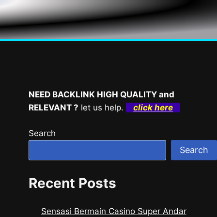
NEED BACKLINK HIGH QUALITY and
RELEVANT ?
let us help.
click here
Search
Search
Recent Posts
Sensasi Bermain Casino Super Andar