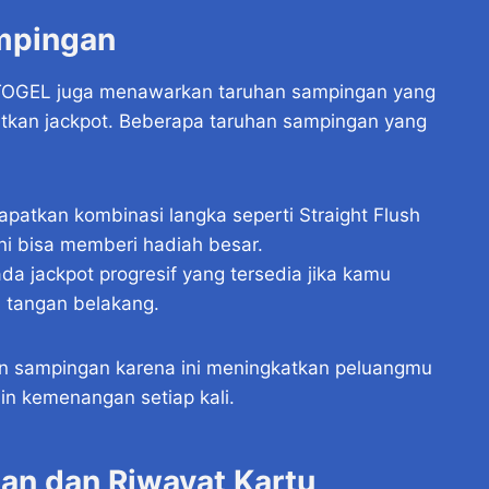
mpingan
ATOGEL juga menawarkan taruhan sampingan yang
tkan jackpot. Beberapa taruhan sampingan yang
patkan kombinasi langka seperti Straight Flush
ini bisa memberi hadiah besar.
da jackpot progresif yang tersedia jika kamu
 tangan belakang.
an sampingan karena ini meningkatkan peluangmu
n kemenangan setiap kali.
nan dan Riwayat Kartu