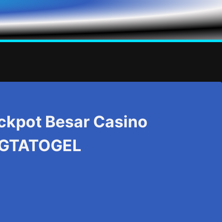
kpot Besar Casino
s GTATOGEL