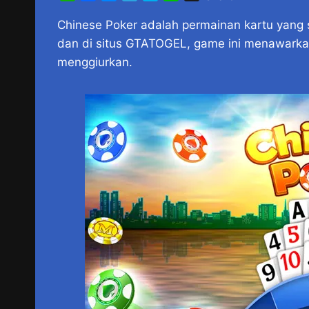
h
a
e
e
k
i
a
c
s
l
y
n
Chinese Poker adalah permainan kartu yang s
t
e
s
e
p
e
dan di situs GTATOGEL, game ini menawarka
s
b
e
g
e
menggiurkan.
A
o
n
r
p
o
g
a
p
k
e
m
r