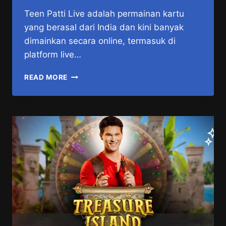
Teen Patti Live adalah permainan kartu
yang berasal dari India dan kini banyak
dimainkan secara online, termasuk di
platform live…
PANDUAN
READ MORE
LENGKAP
PERMAINAN
TEEN
PATTI
LIVE
UNTUK
PEMULA