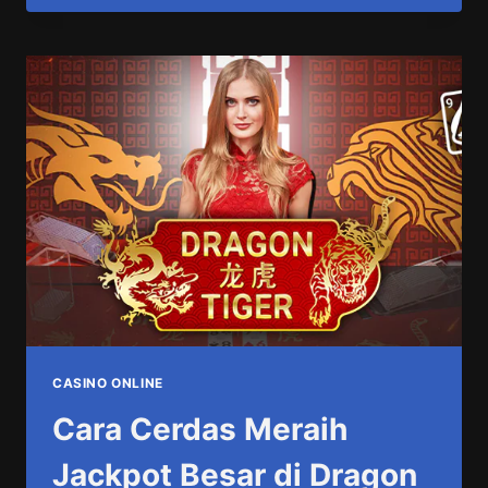
POLA
PERMAINAN
DI
BLACKJACK
VEGAS
STRIP
CASINO ONLINE
Cara Cerdas Meraih
Jackpot Besar di Dragon