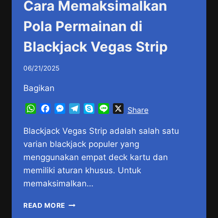
Cara Memaksimalkan
Pola Permainan di
Blackjack Vegas Strip
06/21/2025
Bagikan
WhatsApp
Facebook
Messenger
Telegram
Skype
Line
X
Share
Blackjack Vegas Strip adalah salah satu
varian blackjack populer yang
menggunakan empat deck kartu dan
memiliki aturan khusus. Untuk
memaksimalkan…
CARA
READ MORE
MEMAKSIMALKAN