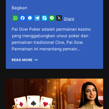
Bagikan
WhatsApp
Facebook
Messenger
Telegram
Skype
Line
X
Share
Pai Gow Poker adalah permainan kasino
yang menggabungkan unsur poker dan
permainan tradisional Cina, Pai Gow.
Permainan ini menantang pemain…
CARA
READ MORE
EFEKTIF
AGAR
MERAIH
CUAN
BESAR
DI
PAI
GOW
POKER