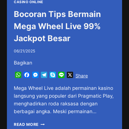
CASINO ONLINE
Bocoran Tips Bermain
Mega Wheel Live 99%
Jackpot Besar
06/21/2025
Bagikan
WhatsApp
Facebook
Messenger
Telegram
Skype
Line
X
Share
Mega Wheel Live adalah permainan kasino
langsung yang populer dari Pragmatic Play,
menghadirkan roda raksasa dengan
berbagai angka. Meski permainan…
BOCORAN
READ MORE