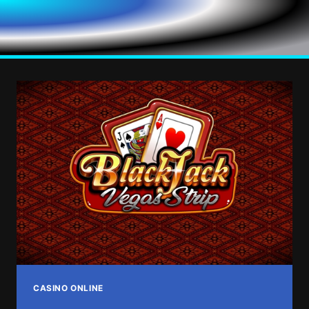
Skip
to
content
CASINO ONLINE