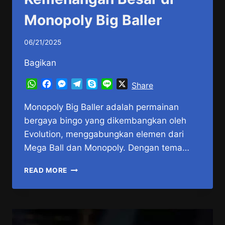
Monopoly Big Baller
06/21/2025
Bagikan
WhatsApp
Facebook
Messenger
Telegram
Skype
Line
X
Share
Monopoly Big Baller adalah permainan
bergaya bingo yang dikembangkan oleh
Evolution, menggabungkan elemen dari
Mega Ball dan Monopoly. Dengan tema…
TRIK
READ MORE
AGAR
MEMBOBOL
KEMENANGAN
BESAR
DI