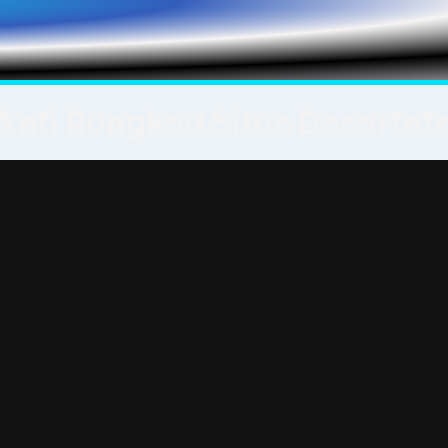
Anti Rungkad Situs Dasartot