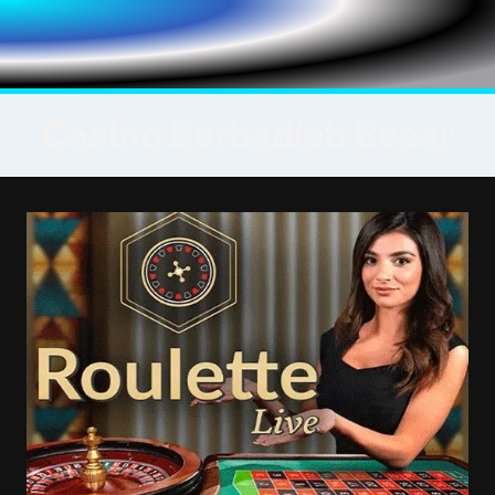
Skip
to
content
Casino Berhadiah Besar