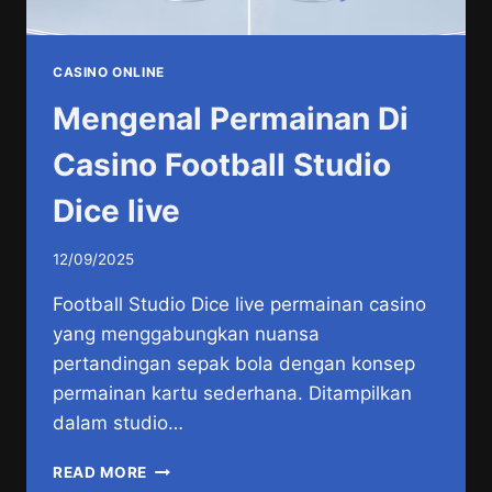
CASINO ONLINE
Mengenal Permainan Di
Casino Football Studio
Dice live
12/09/2025
Football Studio Dice live permainan casino
yang menggabungkan nuansa
pertandingan sepak bola dengan konsep
permainan kartu sederhana. Ditampilkan
dalam studio…
MENGENAL
READ MORE
PERMAINAN