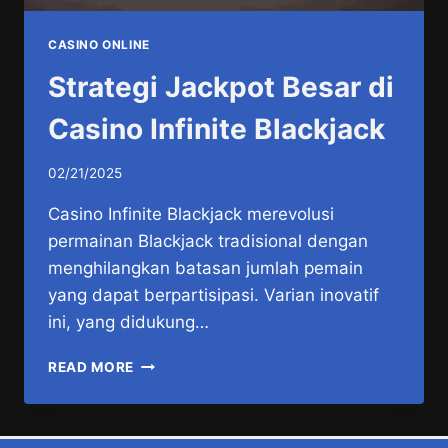
CASINO ONLINE
Strategi Jackpot Besar di
Casino Infinite Blackjack
02/21/2025
Casino Infinite Blackjack merevolusi
permainan Blackjack tradisional dengan
menghilangkan batasan jumlah pemain
yang dapat berpartisipasi. Varian inovatif
ini, yang didukung…
STRATEGI
READ MORE
JACKPOT
BESAR
DI
CASINO