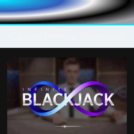
Skip
to
content
Casino Infinite Blackjack