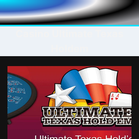
Skip
to
content
Casino Ultimate Texas
Holdem