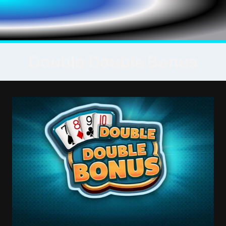
Skip
to
content
Double Double Bonus