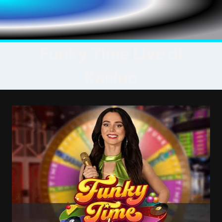
Skip
to
content
Funky Time Live di
Kasino