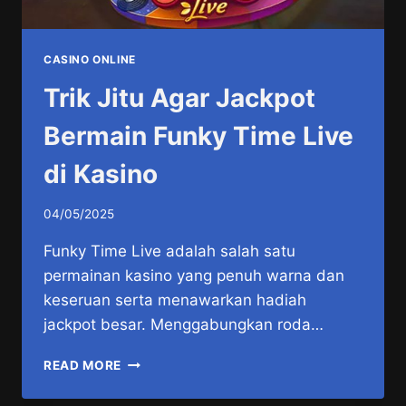
CASINO ONLINE
Trik Jitu Agar Jackpot
Bermain Funky Time Live
di Kasino
04/05/2025
Funky Time Live adalah salah satu
permainan kasino yang penuh warna dan
keseruan serta menawarkan hadiah
jackpot besar. Menggabungkan roda…
TRIK
READ MORE
JITU
AGAR