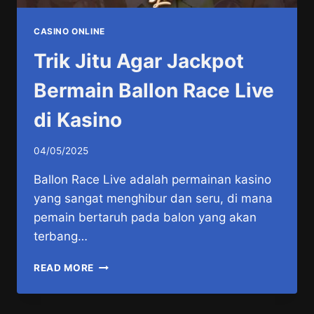
CASINO ONLINE
Trik Jitu Agar Jackpot
Bermain Ballon Race Live
di Kasino
04/05/2025
Ballon Race Live adalah permainan kasino
yang sangat menghibur dan seru, di mana
pemain bertaruh pada balon yang akan
terbang…
TRIK
READ MORE
JITU
AGAR
JACKPOT