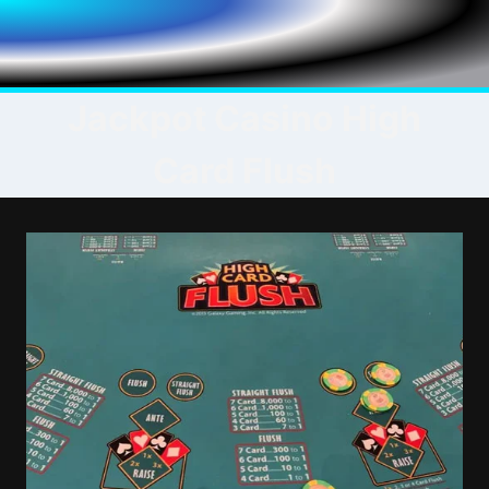
Skip
to
content
Jackpot Casino High
Card Flush