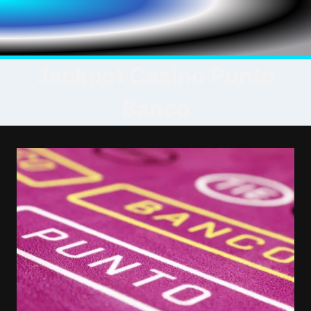
Skip
to
content
Jackpot Casino Punto
Banco