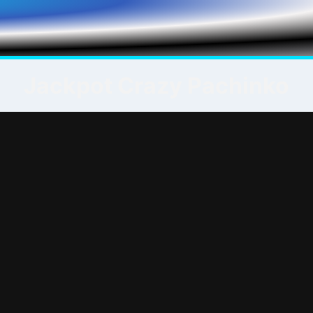
Jackpot Crazy Pachinko