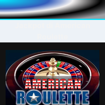
Skip
to
content
Jackpot di American
Roulette