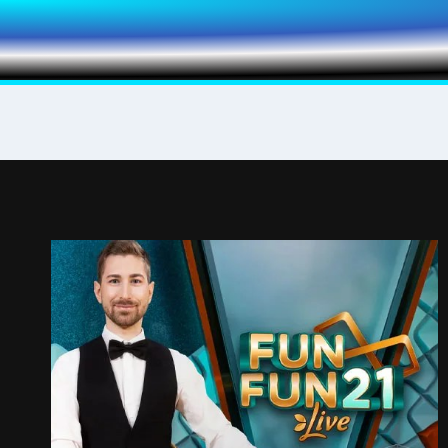
Skip
to
content