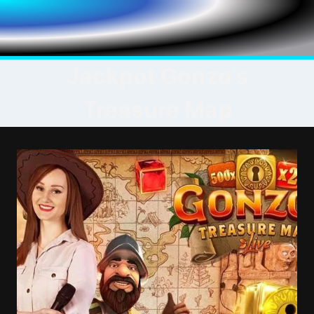
Skip
to
content
Jackpot Gonzo’s
Treasure Map