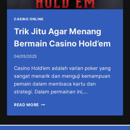
CASINO ONLINE
Trik Jitu Agar Menang
Bermain Casino Hold’em
04/05/2025
Casino Hold’em adalah varian poker yang
sangat menarik dan menguji kemampuan
pemain dalam membaca kartu dan
strategi. Dalam permainan ini,…
TRIK
READ MORE
JITU
AGAR
MENANG
BERMAIN