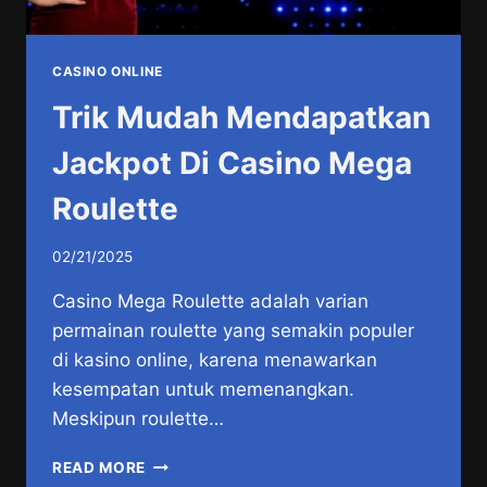
CASINO ONLINE
Trik Mudah Mendapatkan
Jackpot Di Casino Mega
Roulette
02/21/2025
Casino Mega Roulette adalah varian
permainan roulette yang semakin populer
di kasino online, karena menawarkan
kesempatan untuk memenangkan.
Meskipun roulette…
TRIK
READ MORE
MUDAH