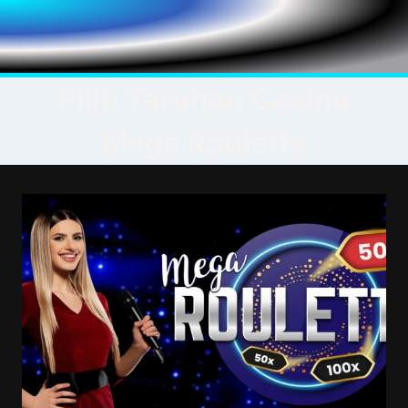
Skip
to
content
Pilih Taruhan Casino
Mega Roulette