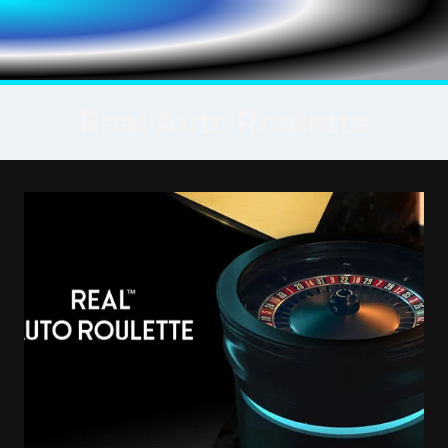
Skip
to
content
Real Auto Roulette