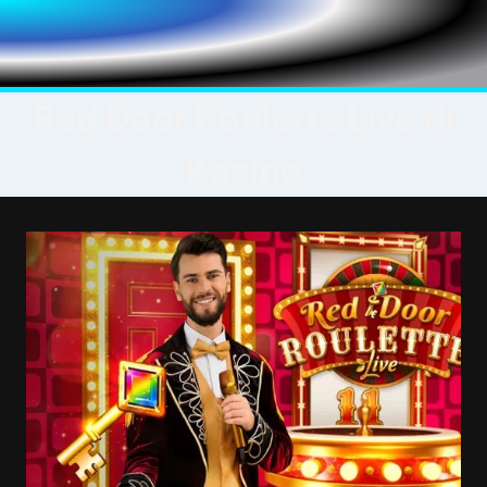
Skip
to
content
Red Door Roulette Live di
Kasino