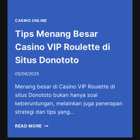
CASINO ONLINE
Tips Menang Besar
Casino VIP Roulette di
Situs Donototo
05/06/2025
Menang besar di Casino VIP Roulette di
situs Donototo bukan hanya soal
keberuntungan, melainkan juga penerapan
strategi dan tips yang…
TIPS
READ MORE
MENANG
BESAR