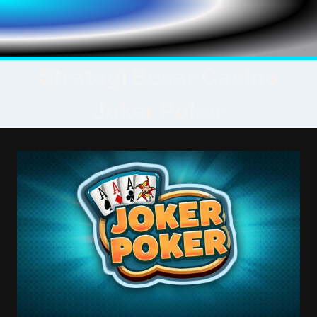
Skip
to
content
Strategi Besar Casino
Joker Poker