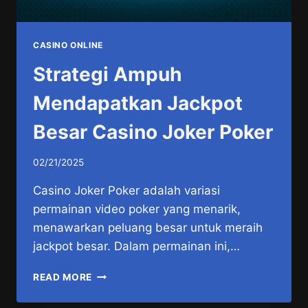
CASINO ONLINE
Strategi Ampuh
Mendapatkan Jackpot
Besar Casino Joker Poker
02/21/2025
Casino Joker Poker adalah variasi
permainan video poker yang menarik,
menawarkan peluang besar untuk meraih
jackpot besar. Dalam permainan ini,…
STRATEGI
READ MORE
AMPUH
MENDAPATKAN