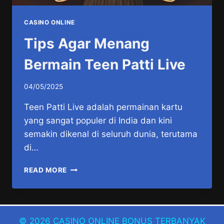
CASINO ONLINE
Tips Agar Menang
Bermain Teen Patti Live
04/05/2025
Teen Patti Live adalah permainan kartu
yang sangat populer di India dan kini
semakin dikenal di seluruh dunia, terutama
di…
TIPS
READ MORE
AGAR
MENANG
BERMAIN
TEEN
© 2026
CASINO ONLINE BONUS TERBANYAK
PATTI