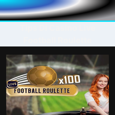
Skip
to
content
Tips Di Casino Live
Football Roulette