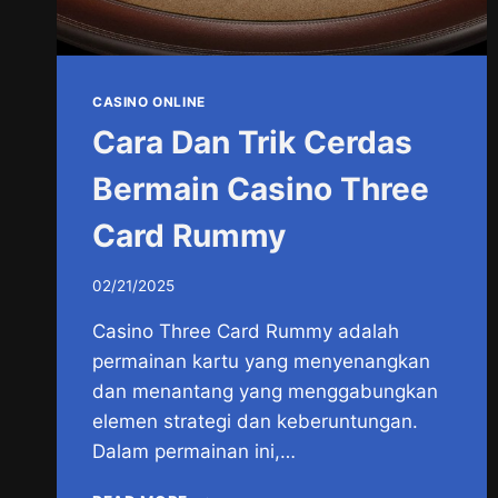
CASINO ONLINE
Cara Dan Trik Cerdas
Bermain Casino Three
Card Rummy
02/21/2025
Casino Three Card Rummy adalah
permainan kartu yang menyenangkan
dan menantang yang menggabungkan
elemen strategi dan keberuntungan.
Dalam permainan ini,…
CARA