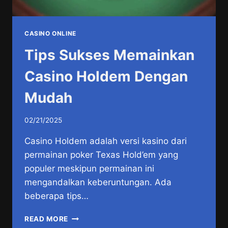
CASINO ONLINE
Tips Sukses Memainkan
Casino Holdem Dengan
Mudah
02/21/2025
Casino Holdem adalah versi kasino dari
permainan poker Texas Hold’em yang
populer meskipun permainan ini
mengandalkan keberuntungan. Ada
beberapa tips…
TIPS
READ MORE
SUKSES