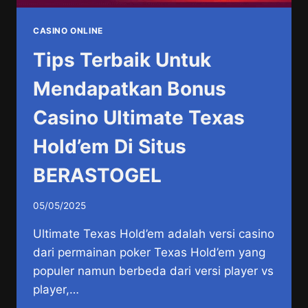
CASINO ONLINE
Tips Terbaik Untuk
Mendapatkan Bonus
Casino Ultimate Texas
Hold’em Di Situs
BERASTOGEL
05/05/2025
Ultimate Texas Hold’em adalah versi casino
dari permainan poker Texas Hold’em yang
populer namun berbeda dari versi player vs
player,…