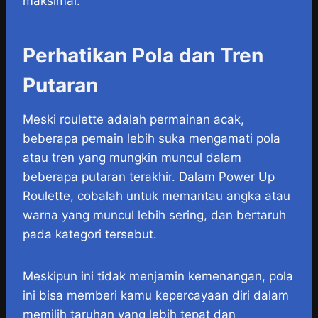
maksimal.
Perhatikan Pola dan Tren
Putaran
Meski roulette adalah permainan acak,
beberapa pemain lebih suka mengamati pola
atau tren yang mungkin muncul dalam
beberapa putaran terakhir. Dalam Power Up
Roulette, cobalah untuk memantau angka atau
warna yang muncul lebih sering, dan bertaruh
pada kategori tersebut.
Meskipun ini tidak menjamin kemenangan, pola
ini bisa memberi kamu kepercayaan diri dalam
memilih taruhan yang lebih tepat dan