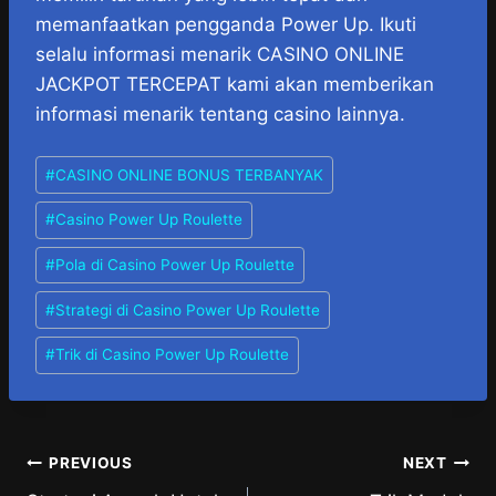
memanfaatkan pengganda Power Up. Ikuti
selalu informasi menarik
CASINO ONLINE
JACKPOT TERCEPAT
kami akan memberikan
informasi menarik tentang casino lainnya.
Post
#
CASINO ONLINE BONUS TERBANYAK
Tags:
#
Casino Power Up Roulette
#
Pola di Casino Power Up Roulette
#
Strategi di Casino Power Up Roulette
#
Trik di Casino Power Up Roulette
Post
PREVIOUS
NEXT