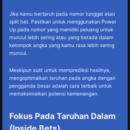
Jika kamu bertaruh pada nomor tunggal atau
split bet. Pastikan untuk menggunakan Power
Up pada nomor yang memiliki peluang untuk
muncul lebih sering atau yang berada dalam
kelompok angka yang kamu rasa lebih sering
muncul.
Meskipun sulit untuk memprediksi hasilnya,
mengoptimalkan taruhan pada angka dengan
pengganda besar adalah cara terbaik untuk
memaksimalkan potensi kemenangan.
Fokus Pada Taruhan Dalam
(Inside Bets)