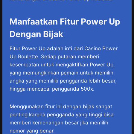
Manfaatkan Fitur Power Up
Dengan Bijak
Fitur Power Up adalah inti dari
Casino Power
Up Roulette
. Setiap putaran memberi
kesempatan untuk mengaktifkan Power Up,
yang memungkinkan pemain untuk memilih
angka yang memiliki pengganda lebih besar,
hingga mencapai pengganda 500x.
Menggunakan fitur ini dengan bijak sangat
penting karena pengganda yang tinggi bisa
memberi kemenangan besar jika memilih
nomor yang benar.