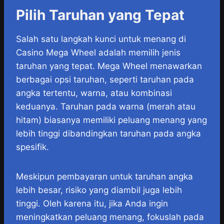
Pilih Taruhan yang Tepat
Salah satu langkah kunci untuk menang di
Casino Mega Wheel adalah memilih jenis
taruhan yang tepat. Mega Wheel menawarkan
berbagai opsi taruhan, seperti taruhan pada
angka tertentu, warna, atau kombinasi
keduanya. Taruhan pada warna (merah atau
hitam) biasanya memiliki peluang menang yang
lebih tinggi dibandingkan taruhan pada angka
spesifik.
Meskipun pembayaran untuk taruhan angka
lebih besar, risiko yang diambil juga lebih
tinggi. Oleh karena itu, jika Anda ingin
meningkatkan peluang menang, fokuslah pada