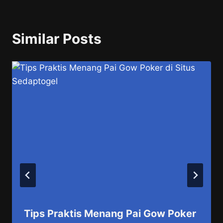
Similar Posts
Tips Praktis Menang Pai Gow Poker