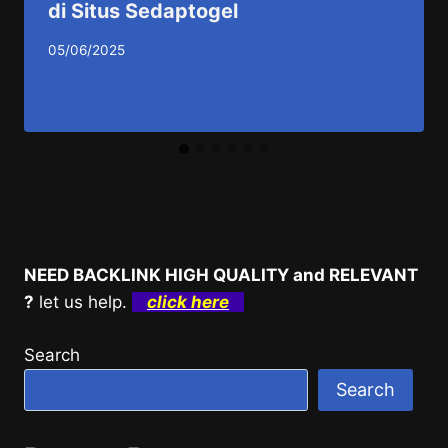
di Situs Sedaptogel
05/06/2025
NEED BACKLINK HIGH QUALITY and RELEVANT
?
let us help.
click here
Search
Search