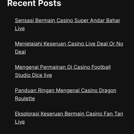
Recent Posts
Sensasi Bermain Casino Super Andar Bahar
Live
Menjelajahi Keseruan Casino Live Deal Or No
Deal
Mengenal Permainan Di Casino Football
Studio Dice live
Panduan Ringan Mengenal Casino Dragon
Roulette
Eksplorasi Keseruan Bermain Casino Fan Tan
Live