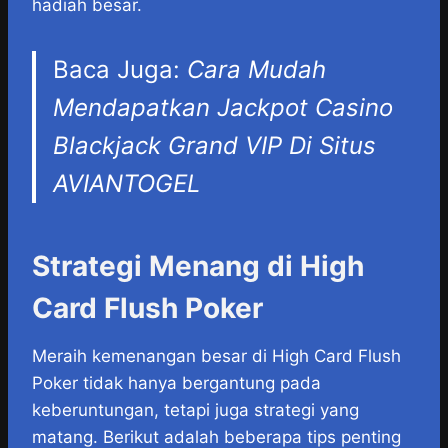
hadiah besar.
Baca Juga:
Cara Mudah
Mendapatkan Jackpot Casino
Blackjack Grand VIP Di Situs
AVIANTOGEL
Strategi Menang di High
Card Flush Poker
Meraih kemenangan besar di High Card Flush
Poker tidak hanya bergantung pada
keberuntungan, tetapi juga strategi yang
matang. Berikut adalah beberapa tips penting