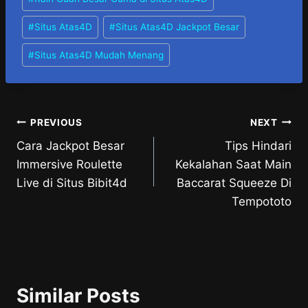
#
Situs Atas4D
#
Situs Atas4D Jackpot Besar
#
Situs Atas4D Mudah Menang
Post
PREVIOUS
NEXT
Cara Jackpot Besar
Tips Hindari
navigation
Immersive Roulette
Kekalahan Saat Main
Live di Situs Bibit4d
Baccarat Squeeze Di
Tempototo
Similar Posts