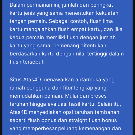
Dalam permainan ini, jumlah dan peringkat
kartu jenis yang sama menentukan kekuatan
tangan pemain. Sebagai contoh, flush lima
kartu mengalahkan flush empat kartu, dan jika
kedua pemain memiliki flush dengan jumlah
kartu yang sama, pemenang ditentukan
berdasarkan kartu dengan nilai tertinggi dalam
flush tersebut.
Situs Atas4D menawarkan antarmuka yang
ramah pengguna dan fitur lengkap yang
memudahkan pemain. Mulai dari proses
taruhan hingga evaluasi hasil kartu. Selain itu,
Atas4D menyediakan opsi taruhan tambahan
seperti flush bonus dan straight flush bonus
yang memperbesar peluang kemenangan dan