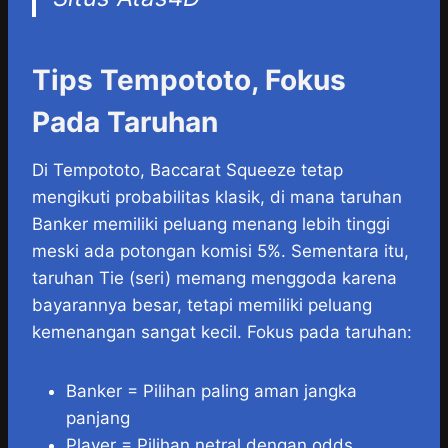
Tips Tempototo, Fokus
Pada Taruhan
Di Tempototo, Baccarat Squeeze tetap
mengikuti probabilitas klasik, di mana taruhan
Banker memiliki peluang menang lebih tinggi
meski ada potongan komisi 5%. Sementara itu,
taruhan Tie (seri) memang menggoda karena
bayarannya besar, tetapi memiliki peluang
kemenangan sangat kecil. Fokus pada taruhan:
Banker = Pilihan paling aman jangka
panjang
Player = Pilihan netral dengan odds