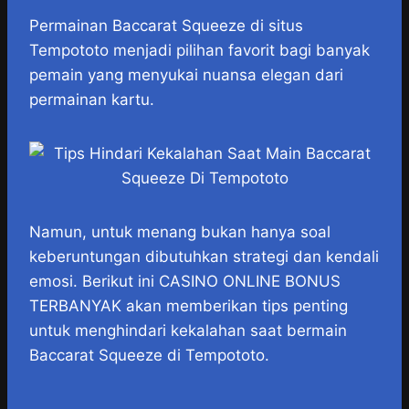
h
a
e
e
k
i
a
c
s
l
y
n
Permainan Baccarat Squeeze di situs
t
e
s
e
p
e
Tempototo menjadi pilihan favorit bagi banyak
s
b
e
g
e
pemain yang menyukai nuansa elegan dari
A
o
n
r
permainan kartu.
p
o
g
a
p
k
e
m
r
Namun, untuk menang bukan hanya soal
keberuntungan dibutuhkan strategi dan kendali
emosi. Berikut ini
CASINO ONLINE BONUS
TERBANYAK
akan memberikan tips penting
untuk menghindari kekalahan saat bermain
Baccarat Squeeze di Tempototo.