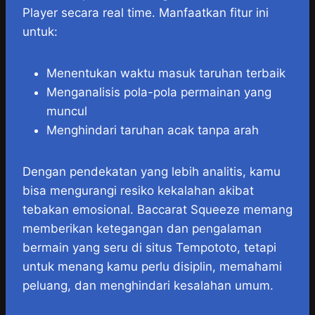
Player secara real time. Manfaatkan fitur ini
untuk:
Menentukan waktu masuk taruhan terbaik
Menganalisis pola-pola permainan yang
muncul
Menghindari taruhan acak tanpa arah
Dengan pendekatan yang lebih analitis, kamu
bisa mengurangi resiko kekalahan akibat
tebakan emosional. Baccarat Squeeze memang
memberikan ketegangan dan pengalaman
bermain yang seru di situs Tempototo, tetapi
untuk menang kamu perlu disiplin, memahami
peluang, dan menghindari kesalahan umum.