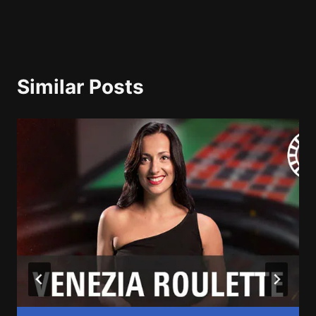
Similar Posts