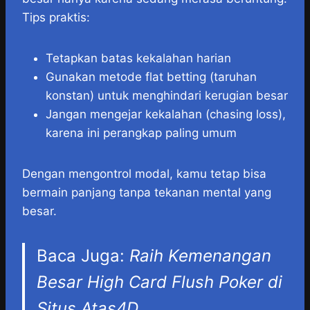
Tips praktis:
Tetapkan batas kekalahan harian
Gunakan metode flat betting (taruhan
konstan) untuk menghindari kerugian besar
Jangan mengejar kekalahan (chasing loss),
karena ini perangkap paling umum
Dengan mengontrol modal, kamu tetap bisa
bermain panjang tanpa tekanan mental yang
besar.
Baca Juga:
Raih Kemenangan
Besar High Card Flush Poker di
Situs Atas4D