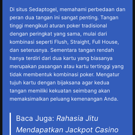
Di situs Sedaptogel, memahami perbedaan dan
peran dua tangan ini sangat penting. Tangan
tinggi mengikuti aturan poker tradisional
dengan peringkat yang sama, mulai dari
kombinasi seperti Flush, Straight, Full House,
dan seterusnya. Sementara tangan rendah
hanya terdiri dari dua kartu yang biasanya
merupakan pasangan atau kartu tertinggi yang
tidak membentuk kombinasi poker. Mengatur
tujuh kartu dengan bijaksana agar kedua
tangan memiliki kekuatan seimbang akan
memaksimalkan peluang kemenangan Anda.
Baca Juga:
Rahasia Jitu
Mendapatkan Jackpot Casino