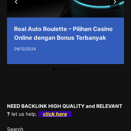
Real Auto Roulette – Pilihan Casino
Online dengan Bonus Terbanyak
09/12/2024
NEED BACKLINK HIGH QUALITY and RELEVANT
?
let us help.
click here
Search