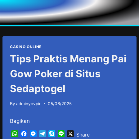
Skip
to
content
CASINO ONLINE
Tips Praktis Menang Pai
Gow Poker di Situs
Sedaptogel
By
adminyovpin
05/06/2025
Bagikan
W
F
M
T
S
L
X
Share