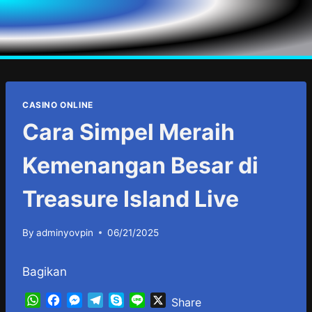
Skip
to
content
CASINO ONLINE
Cara Simpel Meraih
Kemenangan Besar di
Treasure Island Live
By
adminyovpin
06/21/2025
Bagikan
W
F
M
T
S
L
X
Share