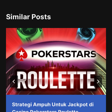
Similar Posts
Strategi Ampuh Untuk Jackpot di