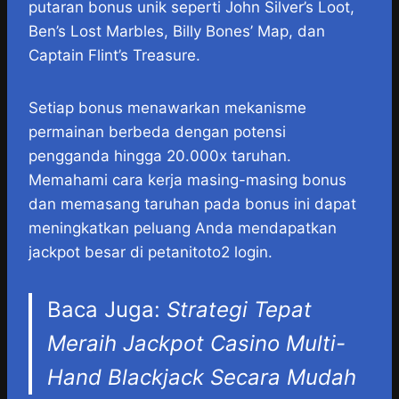
putaran bonus unik seperti John Silver’s Loot,
Ben’s Lost Marbles, Billy Bones’ Map, dan
Captain Flint’s Treasure.
Setiap bonus menawarkan mekanisme
permainan berbeda dengan potensi
pengganda hingga 20.000x taruhan.
Memahami cara kerja masing-masing bonus
dan memasang taruhan pada bonus ini dapat
meningkatkan peluang Anda mendapatkan
jackpot besar di
petanitoto2 login
.
Baca Juga:
Strategi Tepat
Meraih Jackpot Casino Multi-
Hand Blackjack Secara Mudah