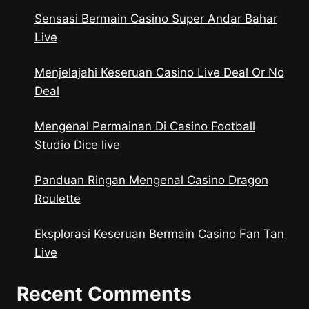
Sensasi Bermain Casino Super Andar Bahar
Live
Menjelajahi Keseruan Casino Live Deal Or No
Deal
Mengenal Permainan Di Casino Football
Studio Dice live
Panduan Ringan Mengenal Casino Dragon
Roulette
Eksplorasi Keseruan Bermain Casino Fan Tan
Live
Recent Comments