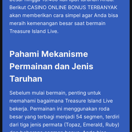
Berikut
CASINO ONLINE BONUS TERBANYAK
akan memberikan cara simpel agar Anda bisa
meraih kemenangan besar saat bermain
Treasure Island Live.
Pahami Mekanisme
Permainan dan Jenis
Taruhan
Sebelum mulai bermain, penting untuk
memahami bagaimana Treasure Island Live
bekerja. Permainan ini menggunakan roda
besar yang terbagi menjadi 54 segmen, terdiri
dari tiga jenis permata (Topaz, Emerald, Ruby)