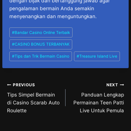
dengan bijak dan bertanggung jawab agar
pengalaman bermain Anda semakin
menyenangkan dan menguntungkan.
Post
#
Bandar Casino Online Terbaik
Tags:
#
CASINO BONUS TERBANYAK
#
Tips dan Trik Bermain Casino
#
Treasure Island Live
Post
PREVIOUS
NEXT
Tips Simpel Bermain
Panduan Lengkap
navigation
di Casino Scarab Auto
Permainan Teen Patti
Roulette
Live Untuk Pemula