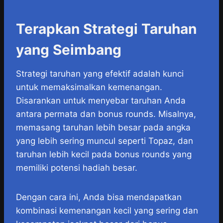
Terapkan Strategi Taruhan
yang Seimbang
Strategi taruhan yang efektif adalah kunci
untuk memaksimalkan kemenangan.
Disarankan untuk menyebar taruhan Anda
antara permata dan bonus rounds. Misalnya,
memasang taruhan lebih besar pada angka
yang lebih sering muncul seperti Topaz, dan
taruhan lebih kecil pada bonus rounds yang
memiliki potensi hadiah besar.
Dengan cara ini, Anda bisa mendapatkan
kombinasi kemenangan kecil yang sering dan