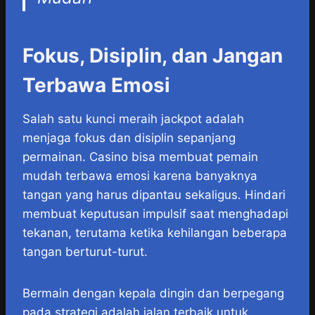
Fokus, Disiplin, dan Jangan
Terbawa Emosi
Salah satu kunci meraih jackpot adalah
menjaga fokus dan disiplin sepanjang
permainan. Casino bisa membuat pemain
mudah terbawa emosi karena banyaknya
tangan yang harus dipantau sekaligus. Hindari
membuat keputusan impulsif saat menghadapi
tekanan, terutama ketika kehilangan beberapa
tangan berturut-turut.
Bermain dengan kepala dingin dan berpegang
pada strategi adalah jalan terbaik untuk