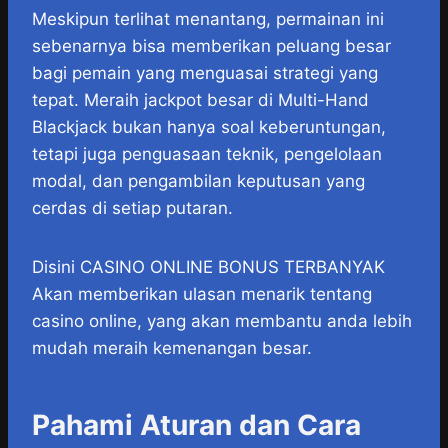
Meskipun terlihat menantang, permainan ini
sebenarnya bisa memberikan peluang besar
bagi pemain yang menguasai strategi yang
tepat. Meraih jackpot besar di Multi-Hand
Blackjack bukan hanya soal keberuntungan,
tetapi juga penguasaan teknik, pengelolaan
modal, dan pengambilan keputusan yang
cerdas di setiap putaran.
Disini
CASINO ONLINE BONUS TERBANYAK
Akan memberikan ulasan menarik tentang
casino online, yang akan membantu anda lebih
mudah meraih kemenangan besar.
Pahami Aturan dan Cara