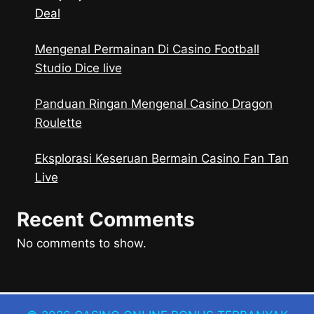
Deal
Mengenal Permainan Di Casino Football
Studio Dice live
Panduan Ringan Mengenal Casino Dragon
Roulette
Eksplorasi Keseruan Bermain Casino Fan Tan
Live
Recent Comments
No comments to show.