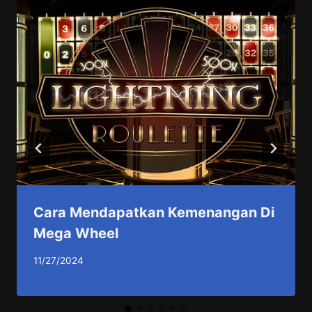
Cara Mendapatkan Kemenangan Di
Mega Wheel
11/27/2024