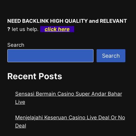
NEED BACKLINK HIGH QUALITY and RELEVANT
?
let us help.
click here
Search
Search
Recent Posts
Sensasi Bermain Casino Super Andar Bahar
Live
Menjelajahi Keseruan Casino Live Deal Or No
Deal