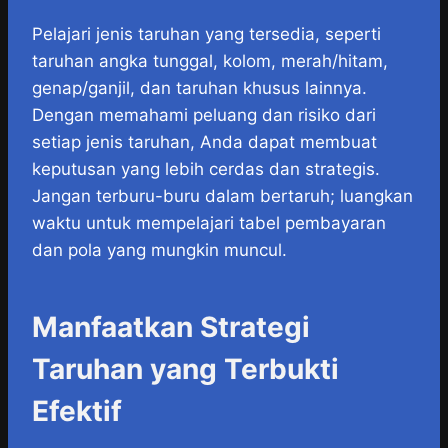
Pelajari jenis taruhan yang tersedia, seperti
taruhan angka tunggal, kolom, merah/hitam,
genap/ganjil, dan taruhan khusus lainnya.
Dengan memahami peluang dan risiko dari
setiap jenis taruhan, Anda dapat membuat
keputusan yang lebih cerdas dan strategis.
Jangan terburu-buru dalam bertaruh; luangkan
waktu untuk mempelajari tabel pembayaran
dan pola yang mungkin muncul.
Manfaatkan Strategi
Taruhan yang Terbukti
Efektif