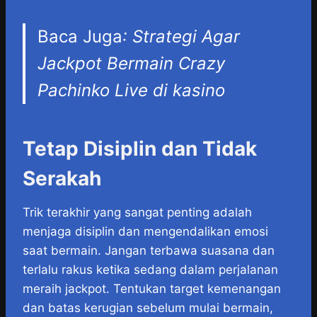
Baca Juga
:
Strategi Agar
Jackpot Bermain Crazy
Pachinko Live di kasino
Tetap Disiplin dan Tidak
Serakah
Trik terakhir yang sangat penting adalah
menjaga disiplin dan mengendalikan emosi
saat bermain. Jangan terbawa suasana dan
terlalu rakus ketika sedang dalam perjalanan
meraih jackpot. Tentukan target kemenangan
dan batas kerugian sebelum mulai bermain,