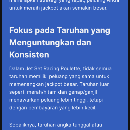
menerapkan strategi yang tepat, peluang Anda
untuk meraih jackpot akan semakin besar.
Fokus pada Taruhan yang
Menguntungkan dan
Konsisten
Dalam Jet Set Racing Roulette, tidak semua
taruhan memiliki peluang yang sama untuk
memenangkan jackpot besar. Taruhan luar
seperti merah/hitam dan genap/ganjil
menawarkan peluang lebih tinggi, tetapi
dengan pembayaran yang lebih kecil.
Sebaliknya, taruhan angka tunggal atau