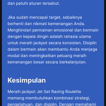
dan patuhi aturan tersebut.
Jika sudah mencapai target, sebaiknya
berhenti dan nikmati kemenangan Anda.
Menghindari permainan emosional dan bermain
dengan kepala dingin adalah rahasia utama
untuk meraih jackpot secara konsisten. Disiplin
dalam bermain akan membantu Anda menjaga
modal dan meningkatkan peluang meraih
kemenangan besar secara berkelanjutan.
Kesimpulan
Meraih jackpot Jet Set Racing Roulette
memang membutuhkan kombinasi strategi,
pengetahuan, dan disiplin. Dengan memahami