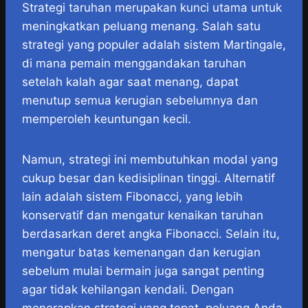
Strategi taruhan merupakan kunci utama untuk
meningkatkan peluang menang. Salah satu
strategi yang populer adalah sistem Martingale,
di mana pemain menggandakan taruhan
setelah kalah agar saat menang, dapat
menutup semua kerugian sebelumnya dan
memperoleh keuntungan kecil.
Namun, strategi ini membutuhkan modal yang
cukup besar dan kedisiplinan tinggi. Alternatif
lain adalah sistem Fibonacci, yang lebih
konservatif dan mengatur kenaikan taruhan
berdasarkan deret angka Fibonacci. Selain itu,
mengatur batas kemenangan dan kerugian
sebelum mulai bermain juga sangat penting
agar tidak kehilangan kendali. Dengan