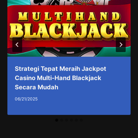
Strategi Tepat Meraih Jackpot
Casino Multi-Hand Blackjack
Secara Mudah
06/21/2025