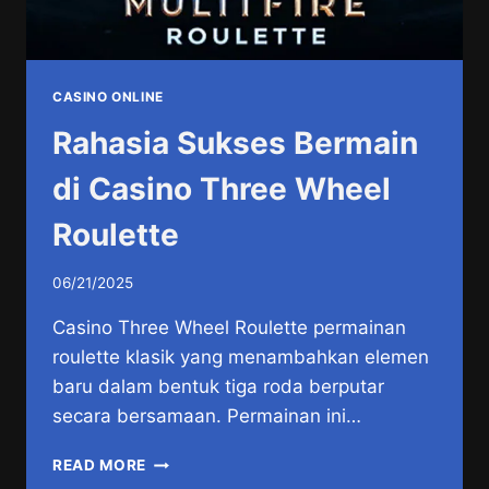
CASINO ONLINE
Rahasia Sukses Bermain
di Casino Three Wheel
Roulette
06/21/2025
Casino Three Wheel Roulette permainan
roulette klasik yang menambahkan elemen
baru dalam bentuk tiga roda berputar
secara bersamaan. Permainan ini…
RAHASIA
READ MORE
SUKSES