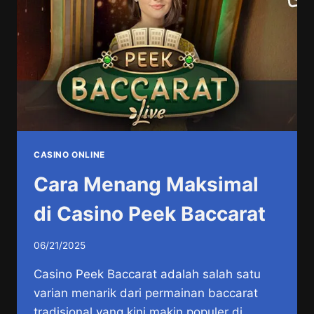
BACCARAT
8
CASINO ONLINE
Cara Menang Maksimal
di Casino Peek Baccarat
06/21/2025
Casino Peek Baccarat adalah salah satu
varian menarik dari permainan baccarat
tradisional yang kini makin populer di