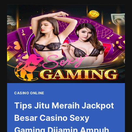
CASINO
BLACKJACK
SURRENDER
DENGAN
INSTAN
CASINO ONLINE
Tips Jitu Meraih Jackpot
Besar Casino Sexy
Gaming Dijamin Ampuh