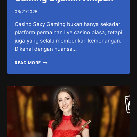
06/21/2025
Casino Sexy Gaming bukan hanya sekadar
platform permainan live casino biasa, tetapi
juga yang selalu memberikan kemenangan.
Dikenal dengan nuansa…
TIPS
READ MORE
JITU
MERAIH
JACKPOT
BESAR
CASINO
SEXY
GAMING
DIJAMIN
AMPUH