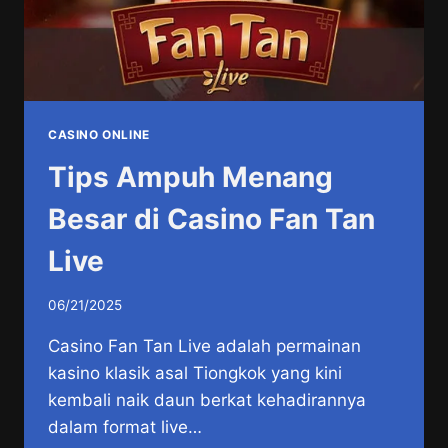
CASINO ONLINE
Tips Ampuh Menang
Besar di Casino Fan Tan
Live
06/21/2025
Casino Fan Tan Live adalah permainan
kasino klasik asal Tiongkok yang kini
kembali naik daun berkat kehadirannya
dalam format live…