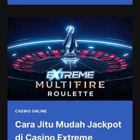
BERMAIN
DI
CASINO
THREE
WHEEL
ROULETTE
CASINO ONLINE
Cara Jitu Mudah Jackpot
di Casino Extreme