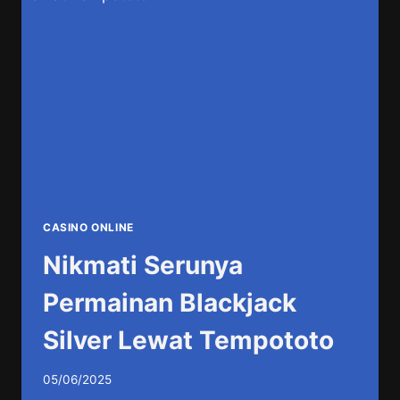
DI
SITUS
TEMPOTOTO
CASINO ONLINE
Nikmati Serunya
Permainan Blackjack
Silver Lewat Tempototo
05/06/2025