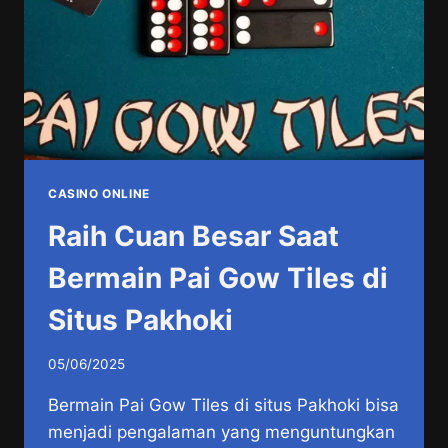
SITUS
PAKHOKI
CASINO ONLINE
Raih Cuan Besar Saat
Bermain Pai Gow Tiles di
Situs Pakhoki
05/06/2025
Bermain Pai Gow Tiles di situs Pakhoki bisa
menjadi pengalaman yang menguntungkan