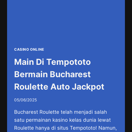
CASINO ONLINE
Main Di Tempototo
Bermain Bucharest
Roulette Auto Jackpot
05/06/2025
Bucharest Roulette telah menjadi salah
satu permainan kasino kelas dunia lewat
Roulette hanya di situs Tempototo! Namun,