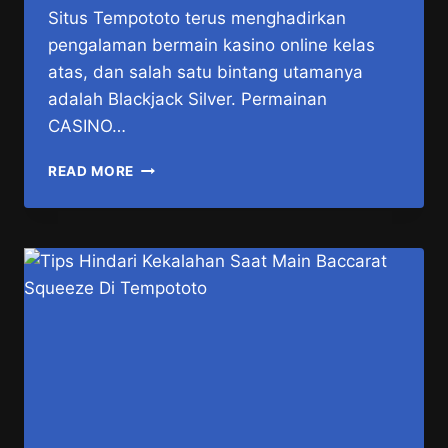
Situs Tempototo terus menghadirkan
pengalaman bermain kasino online kelas
atas, dan salah satu bintang utamanya
adalah Blackjack Silver. Permainan
CASINO…
NIKMATI
READ MORE
SERUNYA
PERMAINAN
BLACKJACK
SILVER
LEWAT
TEMPOTOTO