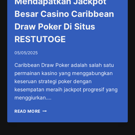
Mendapatkan Jackpot
Besar Casino Caribbean
Draw Poker Di Situs
RESTUTOGE
05/05/2025
Caribbean Draw Poker adalah salah satu
permainan kasino yang menggabungkan
keseruan strategi poker dengan
kesempatan meraih jackpot progresif yang
menggiurkan….
CARA
READ MORE
MUDAH
MENDAPATKAN
JACKPOT
BESAR