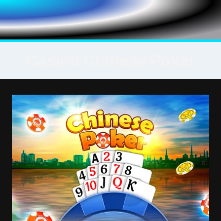
Skip
to
content
Casino Chinese Poker