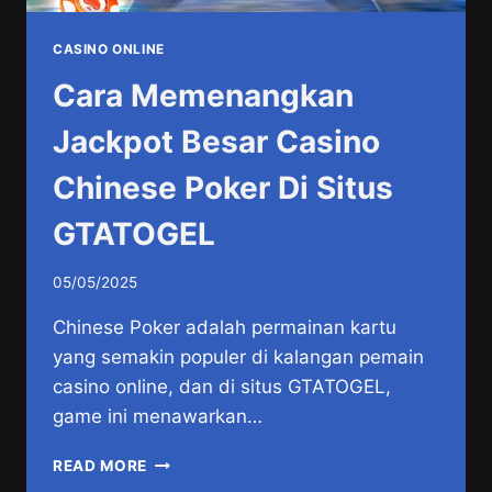
CASINO ONLINE
Cara Memenangkan
Jackpot Besar Casino
Chinese Poker Di Situs
GTATOGEL
05/05/2025
Chinese Poker adalah permainan kartu
yang semakin populer di kalangan pemain
casino online, dan di situs GTATOGEL,
game ini menawarkan…
CARA
READ MORE
MEMENANGKAN