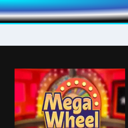
Skip
to
content