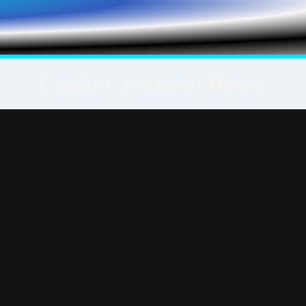
Casino Jackpot Besar