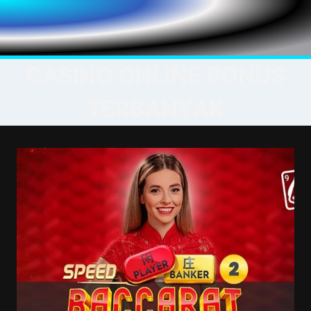
Skip
to
content
CASINO ONLINE BONUS
TERBANYAK