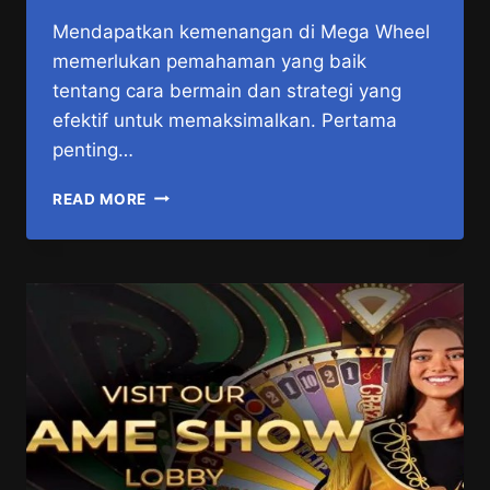
Mendapatkan kemenangan di Mega Wheel
memerlukan pemahaman yang baik
tentang cara bermain dan strategi yang
efektif untuk memaksimalkan. Pertama
penting…
CARA
READ MORE
MENDAPATKAN
KEMENANGAN
DI
MEGA
WHEEL