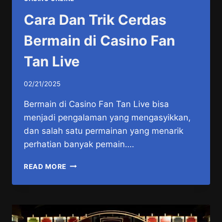
Cara Dan Trik Cerdas
Bermain di Casino Fan
Tan Live
02/21/2025
Bermain di Casino Fan Tan Live bisa
menjadi pengalaman yang mengasyikkan,
dan salah satu permainan yang menarik
perhatian banyak pemain….
CARA
READ MORE
DAN
TRIK
CERDAS
BERMAIN
DI