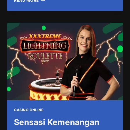
READ MORE
MENDAPATKAN
KEMENANGAN
BESAR
DI
GAME
SHOWS
LOBBY
CASINO ONLINE
Sensasi Kemenangan