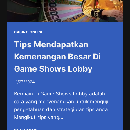
CASINO ONLINE
Tips Mendapatkan
Kemenangan Besar Di
Game Shows Lobby
11/27/2024
Bermain di Game Shows Lobby adalah
cara yang menyenangkan untuk menguji
pengetahuan dan strategi dan tips anda.
Mengikuti tips yang…
TIPS