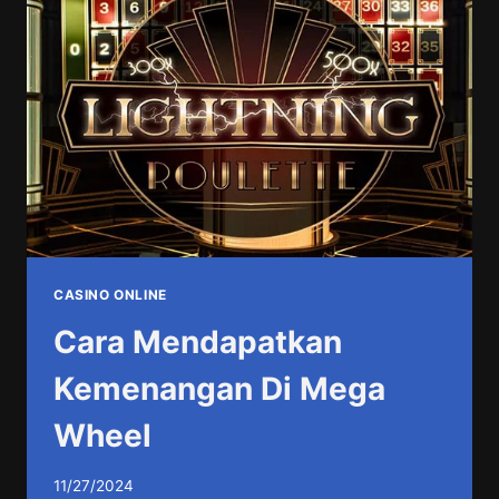
CASINO
FAN
TAN
LIVE
CASINO ONLINE
Cara Mendapatkan
Kemenangan Di Mega
Wheel
11/27/2024