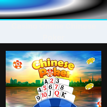
Skip
to
content
Casino Online Chinese
Poker