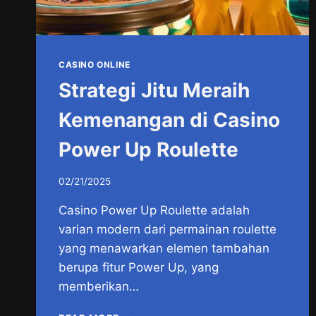
CASINO ONLINE
Strategi Jitu Meraih
Kemenangan di Casino
Power Up Roulette
02/21/2025
Casino Power Up Roulette adalah
varian modern dari permainan roulette
yang menawarkan elemen tambahan
berupa fitur Power Up, yang
memberikan…
STRATEGI