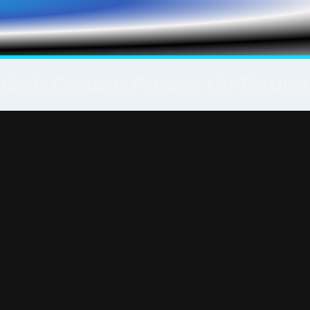
rik di Casino Power Up Roulet