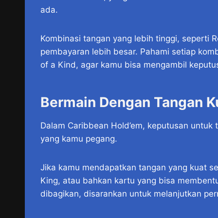
ada.
Kombinasi tangan yang lebih tinggi, seperti 
pembayaran lebih besar. Pahami setiap kombin
of a Kind, agar kamu bisa mengambil keput
Bermain Dengan Tangan Ku
Dalam Caribbean Hold’em, keputusan untuk 
yang kamu pegang.
Jika kamu mendapatkan tangan yang kuat sepe
King, atau bahkan kartu yang bisa membentuk
dibagikan, disarankan untuk melanjutkan pe