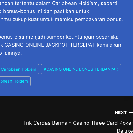
ngan tertentu dalam Caribbean Hold’em, seperti
ang bonus-bonus ini dan pastikan untuk
ganmu cukup kuat untuk memicu pembayaran bonus.
onus bisa menjadi sumber keuntungan besar jika
ik
CASINO ONLINE JACKPOT TERCEPAT
kami akan
 lainnya.
 Caribbean Holdem
#
CASINO ONLINE BONUS TERBANYAK
ribbean Holdem
NEXT
Trik Cerdas Bermain Casino Three Card Poker
Deluxe