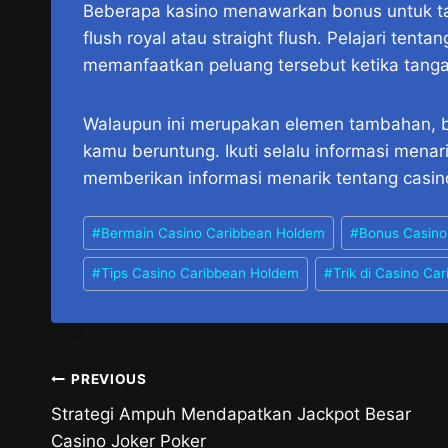
Beberapa kasino menawarkan bonus untuk ta
flush royal atau straight flush. Pelajari tent
memanfaatkan peluang tersebut ketika tan
Walaupun ini merupakan elemen tambahan, b
kamu beruntung. Ikuti selalu informasi menar
memberikan informasi menarik tentang casino
Post
#
Bermain Casino Caribbean Holdem
#
Bonus Casino
Tags:
#
Tips Casino Caribbean Holdem
#
Trik di Casino Ca
Post
PREVIOUS
Strategi Ampuh Mendapatkan Jackpot Besar
navigation
Casino Joker Poker