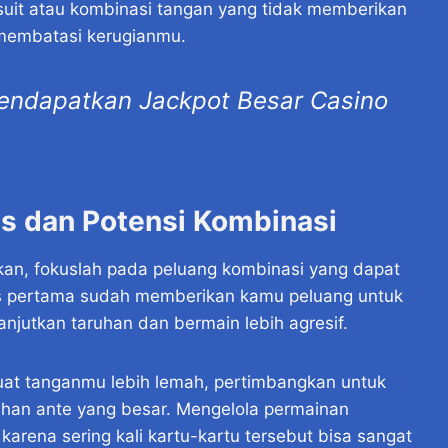
suit atau kombinasi tangan yang tidak memberikan
 membatasi kerugianmu.
endapatkan Jackpot Besar Casino
as dan Potensi Kombinasi
kan, fokuslah pada peluang kombinasi yang dapat
tas pertama sudah memberikan kamu peluang untuk
anjutkan taruhan dan bermain lebih agresif.
at tanganmu lebih lemah, pertimbangkan untuk
han ante yang besar. Mengelola permainan
arena sering kali kartu-kartu tersebut bisa sangat