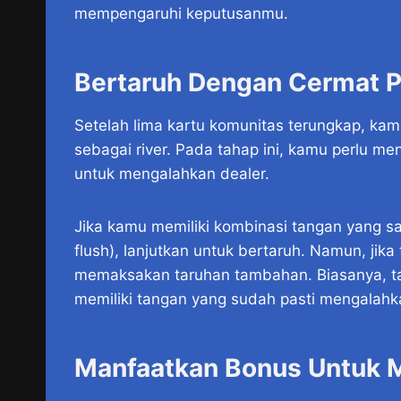
mempengaruhi keputusanmu.
Bertaruh Dengan Cermat P
Setelah lima kartu komunitas terungkap, kam
sebagai river. Pada tahap ini, kamu perlu 
untuk mengalahkan dealer.
Jika kamu memiliki kombinasi tangan yang sang
flush), lanjutkan untuk bertaruh. Namun, jik
memaksakan taruhan tambahan. Biasanya, taru
memiliki tangan yang sudah pasti mengalahk
Manfaatkan Bonus Untuk 