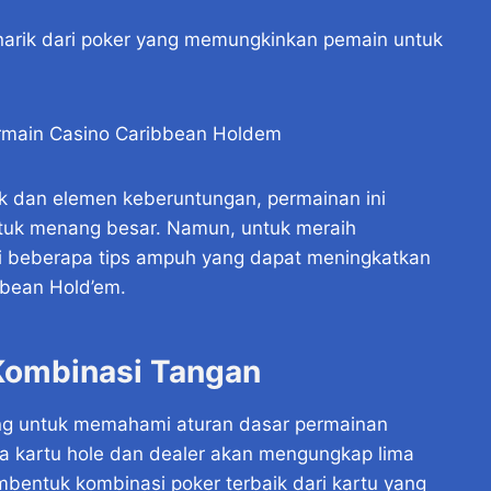
narik dari poker yang memungkinkan pemain untuk
ik dan elemen keberuntungan, permainan ini
tuk menang besar. Namun, untuk meraih
i beberapa tips ampuh yang dapat meningkatkan
bbean Hold’em.
Kombinasi Tangan
ing untuk memahami aturan dasar permainan
a kartu hole dan dealer akan mengungkap lima
entuk kombinasi poker terbaik dari kartu yang