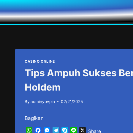
Skip
to
content
CASINO ONLINE
Tips Ampuh Sukses Be
Holdem
By
adminyovpin
02/21/2025
Bagikan
W
F
M
T
S
L
X
Share