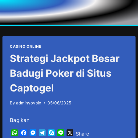
Skip
to
content
CASINO ONLINE
Strategi Jackpot Besar
Badugi Poker di Situs
Captogel
By
adminyovpin
05/06/2025
Bagikan
W
F
M
T
S
L
X
Share