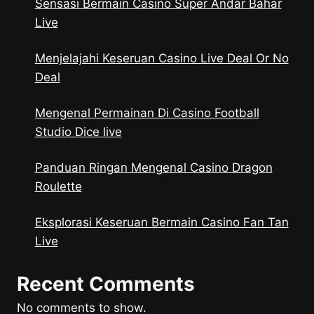
Sensasi Bermain Casino Super Andar Bahar
Live
Menjelajahi Keseruan Casino Live Deal Or No
Deal
Mengenal Permainan Di Casino Football
Studio Dice live
Panduan Ringan Mengenal Casino Dragon
Roulette
Eksplorasi Keseruan Bermain Casino Fan Tan
Live
Recent Comments
No comments to show.