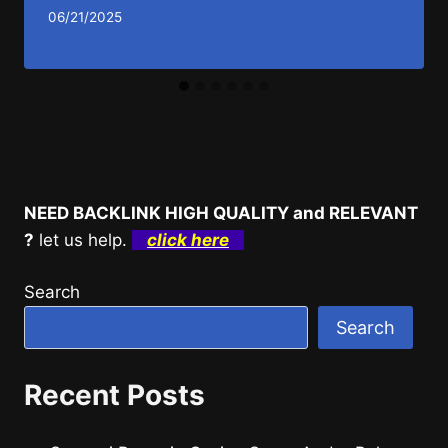
06/21/2025
NEED BACKLINK HIGH QUALITY and RELEVANT
?
let us help.
click here
Search
Search
Recent Posts