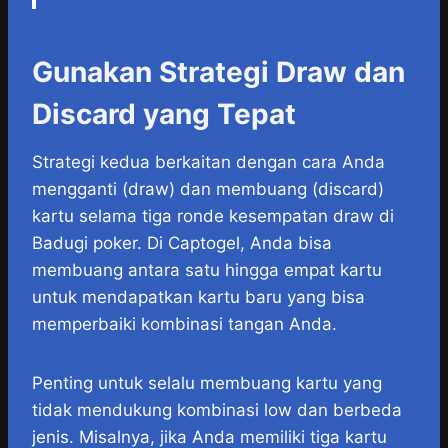
Gunakan Strategi Draw dan
Discard yang Tepat
Strategi kedua berkaitan dengan cara Anda
mengganti (draw) dan membuang (discard)
kartu selama tiga ronde kesempatan draw di
Badugi poker. Di Captogel, Anda bisa
membuang antara satu hingga empat kartu
untuk mendapatkan kartu baru yang bisa
memperbaiki kombinasi tangan Anda.
Penting untuk selalu membuang kartu yang
tidak mendukung kombinasi low dan berbeda
jenis. Misalnya, jika Anda memiliki tiga kartu